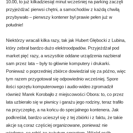
10.00, to już kilkadziesiąt minut wcześniej na parking zaczęli
przyjeżdżać pierwsi chętni, a samochodów z każdą chwilą
przybywało – pierwszy kontener był prawie pełen już w
południe!
Niektórzy wracali kilka razy, tak jak Hubert Głębocki z Lubina,
który zebrał bardzo dużo elektroodpadów. Przyjeżdżał pod
market pięć razy, a wszystkie oddane urządzenia nazbierał
sam przez lata – były to głównie komputery i drukarki.
Ponieważ o poprzedniej zbiórce dowiedział się za późno, więc
tym razem przygotował się odpowiednio wcześniej. Spore
ilości sprzętu komputerowego i audio-wideo zgromadził
również Marek Korobajło z miejscowości Obora: to, co przez
lata uzbierało się w piwnicy i garażu jego rodziny, teraz trafiło
na przyczepkę, a na końcu do specjalnego kontenera. Jak
podkreślał, bardzo ucieszył się z tej zbiórki i z faktu, że takie
akcje są coraz częściej organizowane, ponieważ nie
wiadomo, co robić ze zużytym sprzętem. Wśród osób