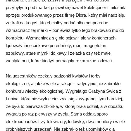
przybyłych pod market pojawił się nawet kolekcjoner i miłośnik
sprzętu produkowanego przez firmę Diora, który miał nadzieję,
że trafi na kogoś, kto chciałby oddać albo odsprzedać
wzmacniacz tej marki – ponieważ tylko tego brakowało mu do
kompletu. Wzmacniacz się nie pojawił, ale w kontenerach
lądowały inne ciekawe przedmioty, m.in. magnetofon
szpulowy, stare młynki do kawy i żelazka czy też małe
wentylatorki, które kiedyś pomagały rozmrażać lodówki.
Na uczestników czekały sadzonki kwiatów i torby
ekologiczne, a także wiele atrakcji – tradycyjnie nie zabrakło
konkursu wiedzy ekologicznej. Wygrała go Grażyna Świca z
Lubina, która niezwykle cieszyła się z wygranej, tym bardziej,
że była to pierwsza zbiórka, w której brała udział, a w dodatku
wygrała po raz pierwszy w życiu. Sama oddała sporo
elektroodpadów: trzy telewizory, lodówkę, dwa monitory i wiele
drobniejszych urządzeń. Nie zabrakło też upominków dla