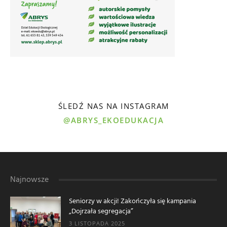
ŚLEDŹ NAS NA INSTAGRAM
@ABRYS_EKOEDUKACJA
Najnowsze
Seniorzy w akcji! Zakończyła się kampania
„Dojrzała segregacja”
3 LISTOPADA 2025