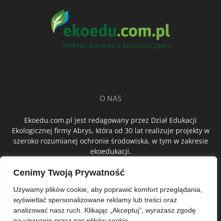
O NAS
Ekoedu.com.pl jest redagowany przez Dział Edukacji
Ekologicznej firmy Abrys, która od 30 lat realizuje projekty w
szeroko rozumianej ochronie środowiska, w tym w zakresie
ekoedukacji.
Cenimy Twoją Prywatność
ŚLEDŹ NAS
Używamy plików cookie, aby poprawić komfort przeglądania,
wyświetlać spersonalizowane reklamy lub treści oraz
analizować nasz ruch. Klikając „Akceptuj”, wyrażasz zgodę
na używanie przez nas plików cookie.