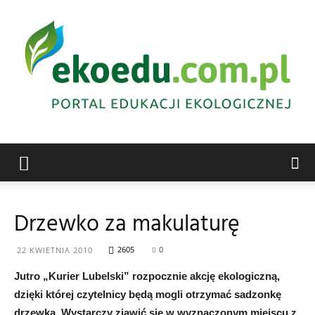
Edukacja
Drzewko za makulaturę
ekologiczna
2605
0
22 KWIETNIA 2010
Jutro „Kurier Lubelski” rozpocznie akcję ekologiczną,
dzięki której czytelnicy będą mogli otrzymać sadzonkę
Abrys
drzewka. Wystarczy zjawić się w wyznaczonym miejscu z