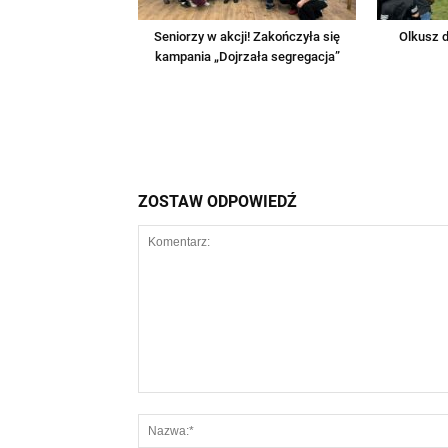
Seniorzy w akcji! Zakończyła się
Olkusz d
kampania „Dojrzała segregacja”
ZOSTAW ODPOWIEDŹ