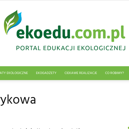
ATY EKOLOGICZNE
EKOGADŻETY
CIEKAWE REALIZACJE
CO ROBIMY?
Edukacja
rykowa
ekologiczna