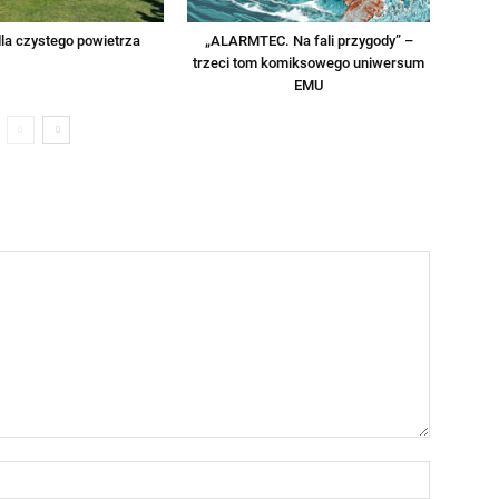
la czystego powietrza
„ALARMTEC. Na fali przygody” –
trzeci tom komiksowego uniwersum
EMU