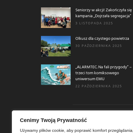
Seniorzy w akcji! Zakończyła się
kampania „Dojrzała segregacja”
3 LISTOPADA 2025
Olkusz dla czystego powietrza
30 PAŹDZIERNIKA 2025
„ALARMTEC. Na fali przygody” –
trzeci tom komiksowego
uniwersum EMU
22 PAŹDZIERNIKA 2025
Cenimy Twoją Prywatność
O N
Używamy plików cookie, aby poprawić komfort przeglądania