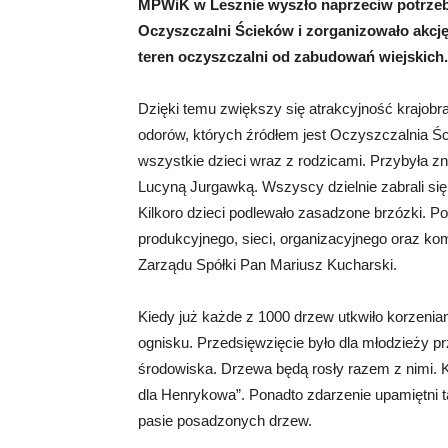
MPWiK w Lesznie wyszło naprzeciw potrz
Oczyszczalni Ścieków i zorganizowało akcję
teren oczyszczalni od zabudowań wiejskich.
Dzięki temu zwiększy się atrakcyjność krajob
odorów, których źródłem jest Oczyszczalnia Ś
wszystkie dzieci wraz z rodzicami. Przybyła z
Lucyną Jurgawką. Wszyscy dzielnie zabrali się do
Kilkoro dzieci podlewało zasadzone brzózki. Po
produkcyjnego, sieci, organizacyjnego oraz kom
Zarządu Spółki Pan Mariusz Kucharski.
Kiedy już każde z 1000 drzew utkwiło korzen
ognisku. Przedsięwzięcie było dla młodzieży p
środowiska. Drzewa będą rosły razem z nimi. K
dla Henrykowa”. Ponadto zdarzenie upamiętni t
pasie posadzonych drzew.