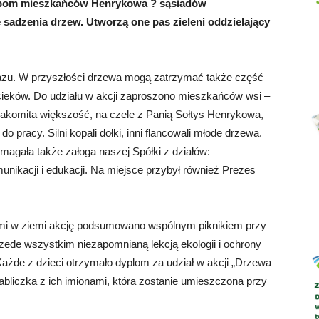
ebom mieszkańców Henrykowa ? sąsiadów
 sadzenia drzew. Utworzą one pas zieleni oddzielający
Abrys
razu. W przyszłości drzewa mogą zatrzymać także część
cieków. Do udziału w akcji zaproszono mieszkańców wsi –
nakomita większość, na czele z Panią Sołtys Henrykowa,
 pracy. Silni kopali dołki, inni flancowali młode drzewa.
magała także załoga naszej Spółki z działów:
unikacji i edukacji. Na miejsce przybył również Prezes
iami w ziemi akcję podsumowano wspólnym piknikiem przy
rzede wszystkim niezapomnianą lekcją ekologii i ochrony
ażde z dzieci otrzymało dyplom za udział w akcji „Drzewa
abliczka z ich imionami, która zostanie umieszczona przy