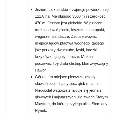
Jezioro Lidzbarskie – zajmuje powierzchnię
121,8 ha. Ma długość 3500 m i szerokość
470 m. Jezioro jest głębokie. W jeziorze
można złowić płocie, leszcze, szczupaki,
węgorze i sandacze. Zaobserwować
miejsca lęgów ptactwa wodnego, takiego
jak: perkozy dwuczube, łyski, kaczki
krzyżówki, gągoły i tracze. Można
podziwiać lipę drobnolistną, klon zwyczajny
i jawor.
Górka – to miejsce pierwszej osady
słowiańskiej, dający początek miastu.
Nieopodal wzgórza znajduje się jedna z
głównych i najstarszych ulic zwana Starym
Miastem, do której przylega ulica Słomiany
Rynek.