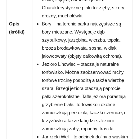
Charakterystyczne ptaki to: zięby, sikory,
drozdy, muchołówki.
Opis
Bory – na terenie parku najczęstsze są
(krótki)
bory mieszane. Występuje dąb
szypułkowy, jarzębina, wierzba, topola,
brzoza brodawkowata, sosna, widłak
jałowcowaty (objęty całkowitą ochroną).
Jezioro Linowiec – otacza je naturalne
torfowisko. Można zaobserwować mchy
torfowe trzcinę pospolitą a także wierzbę
szarą. Brzegi jeziora otaczają paprocie,
pałki szerokolistne. Taflę jeziora porastają
grzybienie białe. Torfowisko i okolice
zamieszkują perkoziki, kaczki czernice, i
krzyżówki a także łabędzie. Jezioro
zamieszkują żaby, ropuchy, traszki.
Jar rzeki Wel – to odcinek doliny o wąskim