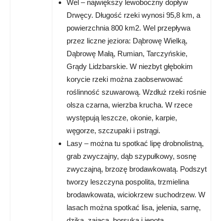
Wel – największy lewoboczny dopływ
Drwęcy. Długość rzeki wynosi 95,8 km, a
powierzchnia 800 km2. Wel przepływa
przez liczne jeziora: Dąbrowę Wielką,
Dąbrowę Małą, Rumian, Tarczyńskie,
Grądy Lidzbarskie. W niezbyt głębokim
korycie rzeki można zaobserwować
roślinność szuwarową. Wzdłuż rzeki rośnie
olsza czarna, wierzba krucha. W rzece
występują leszcze, okonie, karpie,
węgorze, szczupaki i pstrągi.
Lasy – można tu spotkać lipę drobnolistną,
grab zwyczajny, dąb szypułkowy, sosnę
zwyczajną, brzozę brodawkowatą. Podszyt
tworzy leszczyna pospolita, trzmielina
brodawkowata, wiciokrzew suchodrzew. W
lasach można spotkać lisa, jelenia, sarnę,
dzika, zająca, borsuka i jenota.