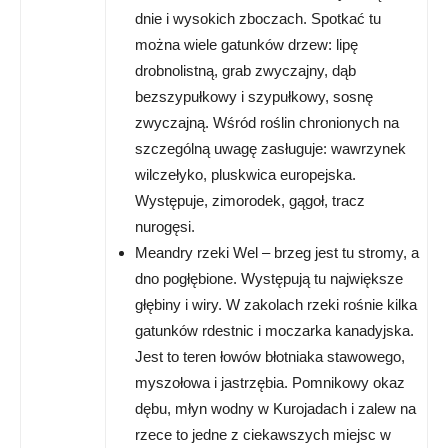
dnie i wysokich zboczach. Spotkać tu
można wiele gatunków drzew: lipę
drobnolistną, grab zwyczajny, dąb
bezszypułkowy i szypułkowy, sosnę
zwyczajną. Wśród roślin chronionych na
szczególną uwagę zasługuje: wawrzynek
wilczełyko, pluskwica europejska.
Występuje, zimorodek, gągoł, tracz
nurogęsi.
Meandry rzeki Wel – brzeg jest tu stromy, a
dno pogłębione. Występują tu największe
głębiny i wiry. W zakolach rzeki rośnie kilka
gatunków rdestnic i moczarka kanadyjska.
Jest to teren łowów błotniaka stawowego,
myszołowa i jastrzębia. Pomnikowy okaz
dębu, młyn wodny w Kurojadach i zalew na
rzece to jedne z ciekawszych miejsc w