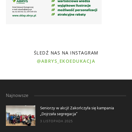
ŚLEDŹ NAS NA INSTAGRAM
@ABRYS_EKOEDUKACJA
Najnowsze
Seniorzy w akcji! Zakończyła się kampania
„Dojrzała segregacja”
3 LISTOPADA 2025