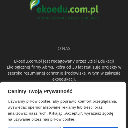
O NAS
Ekoedu.com.pl jest redagowany przez Dział Edukacji
Ekologicznej firmy Abrys, która od 30 lat realizuje projekty w
szeroko rozumianej ochronie środowiska, w tym w zakresie
ekoedukacji.
Cenimy Twoją Prywatność
ŚLEDŹ NAS
Używamy plików cookie, aby poprawić komfort przeglądania,
wyświetlać spersonalizowane reklamy lub treści oraz
analizować nasz ruch. Klikając „Akceptuj”, wyrażasz zgodę
na używanie przez nas plików cookie.