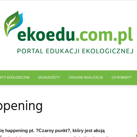
ATY EKOLOGICZNE
EKOGADŻETY
CIEKAWE REALIZACJE
CO ROBIMY?
Edukacja
ppening
ekologiczna
ę happening pt. ?Czarny punkt?, który jest akcją