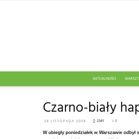
AKTUALNOŚCI
WARSZT
Czarno-biały ha
2341
0
28 LISTOPADA 2008
W ubiegły poniedziałek w Warszawie odbył si