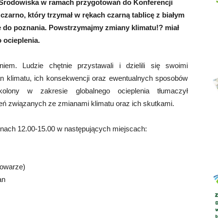
o Środowiska w ramach przygotowań do Konferencji
zarno, który trzymał w rękach czarną tablicę z białym
nie do poznania. Powstrzymajmy zmiany klimatu!? miał
 ocieplenia.
Abrys
em. Ludzie chętnie przystawali i dzielili się swoimi
n klimatu, ich konsekwencji oraz ewentualnych sposobów
olony w zakresie globalnego ocieplenia tłumaczył
 związanych ze zmianami klimatu oraz ich skutkami.
nach 12.00-15.00 w następujących miejscach:
rowarze)
an