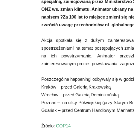
specjalną, zainicjowaną przez Ministerstw
ONZ ws. zmian klimatu. Animator ubrany na c
napisem ?Za 100 lat to miejsce zmieni się 
zwrócić uwagę przechodniów nt. globalnego
Akcja spotkała się z dużym zainteresowani
spostrzeżeniami na temat postępujących zmia
na ich powstrzymanie. Animator przeszk
zainteresowanym proces powstawania zagrożeń
Poszczególne happeningi odbywały się w godzi
Kraków – przed Galerią Krakowską
Wrocław – przed Galerią Dominikańską
Poznań – na ulicy Półwiejskiej (przy Starym B
Gdańsk – przed Centrum Handlowym Manhatt
Źródło:
COP14