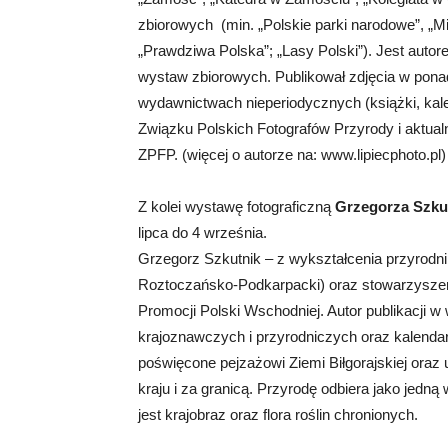
zbiorowych (min. „Polskie parki narodowe”, „M
„Prawdziwa Polska”; „Lasy Polski”). Jest auto
wystaw zbiorowych. Publikował zdjęcia w ponad
wydawnictwach nieperiodycznych (książki, kalen
Związku Polskich Fotografów Przyrody i aktu
ZPFP. (więcej o autorze na: www.lipiecphoto.pl)
Z kolei wystawę fotograficzną
Grzegorza Szkut
lipca do 4 września.
Grzegorz Szkutnik – z wykształcenia przyrodn
Roztoczańsko-Podkarpacki) oraz stowarzysze
Promocji Polski Wschodniej. Autor publikacj
krajoznawczych i przyrodniczych oraz kalenda
poświęcone pejzażowi Ziemi Biłgorajskiej ora
kraju i za granicą. Przyrodę odbiera jako jedn
jest krajobraz oraz flora roślin chronionych.