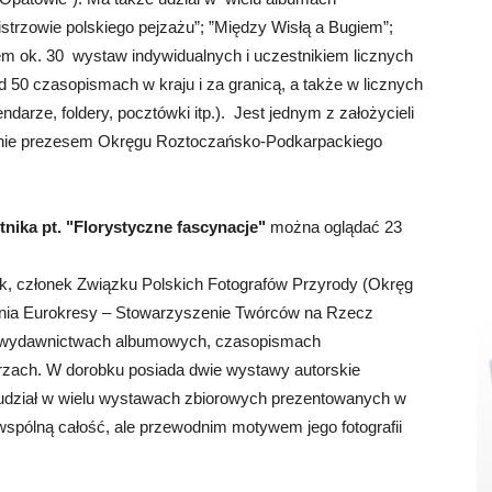
istrzowie polskiego pejzażu”; ”Między Wisłą a Bugiem”;
rem ok. 30 wystaw indywidualnych i uczestnikiem licznych
 50 czasopismach w kraju i za granicą, a także w licznych
darze, foldery, pocztówki itp.). Jest jednym z założycieli
alnie prezesem Okręgu Roztoczańsko-Podkarpackiego
nika pt. "Florystyczne fascynacje"
można oglądać 23
ik, członek Związku Polskich Fotografów Przyrody (Okręg
nia Eurokresy – Stowarzyszenie Twórców na Rzecz
i w wydawnictwach albumowych, czasopismach
rzach. W dorobku posiada dwie wystawy autorskie
z udział w wielu wystawach zbiorowych prezentowanych w
ą wspólną całość, ale przewodnim motywem jego fotografii