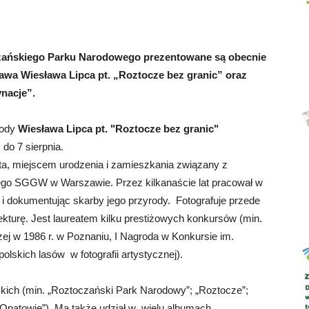
ańskiego Parku Narodowego prezentowane są obecnie
Abrys
tawa Wiesława Lipca pt. „Roztocze bez granic” oraz
ynacje”.
rody
Wiesława Lipca pt. "Roztocze bez granic"
 do 7 sierpnia.
cysta, miejscem urodzenia i zamieszkania związany z
go SGGW w Warszawie. Przez kilkanaście lat pracował w
dokumentując skarby jego przyrody. Fotografuje przede
ekturę. Jest laureatem kilku prestiżowych konkursów (min.
zej w 1986 r. w Poznaniu, I Nagroda w Konkursie im.
lskich lasów w fotografii artystycznej).
kich (min. „Roztoczański Park Narodowy”; „Roztocze”;
 Opatowie”). Ma także udział w wielu albumach