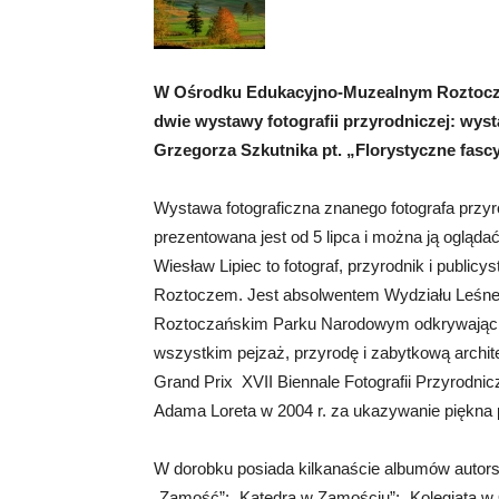
W Ośrodku Edukacyjno-Muzealnym Roztocz
dwie wystawy fotografii przyrodniczej: wys
Grzegorza Szkutnika pt. „Florystyczne fasc
Wystawa fotograficzna znanego fotografa przy
prezentowana jest od 5 lipca i można ją oglądać
Wiesław Lipiec to fotograf, przyrodnik i publi
Roztoczem. Jest absolwentem Wydziału Leśne
Roztoczańskim Parku Narodowym odkrywając i 
wszystkim pejzaż, przyrodę i zabytkową archit
Grand Prix XVII Biennale Fotografii Przyrodnic
Adama Loreta w 2004 r. za ukazywanie piękna po
W dorobku posiada kilkanaście albumów autors
„Zamość”; „Katedra w Zamościu”; „Kolegiata w