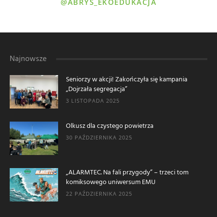
@ABRYS_EKOEDUKACJA
Najnowsze
Seniorzy w akcji! Zakończyła się kampania
„Dojrzała segregacja”
3 LISTOPADA 2025
Olkusz dla czystego powietrza
30 PAŹDZIERNIKA 2025
„ALARMTEC. Na fali przygody” – trzeci tom
komiksowego uniwersum EMU
22 PAŹDZIERNIKA 2025