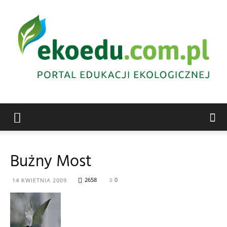
Edukacja
Bużny Most
ekologiczna
2658
0
14 KWIETNIA 2009
Abrys