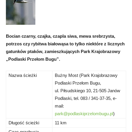
Bocian czarny, czajka, czapla siwa, mewa srebrzysta,
potrzos czy rybitwa białowąsa to tylko niektóre z licznych
gatunków ptaków, zamieszkujących Park Krajobrazowy
„Podlaski Przełom Bugu”.
Nazwa ścieżki
Bużny Most (Park Krajobrazowy
Podlaski Przełom Bugu,
ul. Piłsudskiego 10, 21-505 Janów
Podlaski, tel. 083 / 341-37-35, e-
mail:
park@podlaskiprzelombugu.pl
)
Długość ścieżki
11 km
Czas przebycia