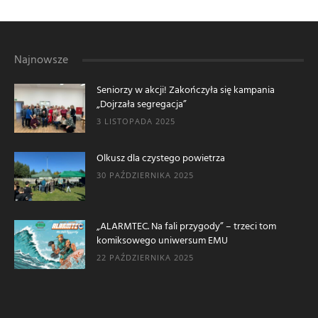
Najnowsze
Seniorzy w akcji! Zakończyła się kampania
„Dojrzała segregacja”
3 LISTOPADA 2025
Olkusz dla czystego powietrza
30 PAŹDZIERNIKA 2025
„ALARMTEC. Na fali przygody” – trzeci tom
komiksowego uniwersum EMU
22 PAŹDZIERNIKA 2025