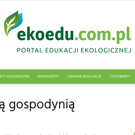
ATY EKOLOGICZNE
EKOGADŻETY
CIEKAWE REALIZACJE
CO ROBIMY?
Edukacja
ną gospodynią
ekologiczna