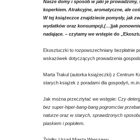
Nasze domy i sposób w jaki je prowadzimy, 
koperkiem. Atrakcyjne, aromatyczne, ale coś
W tej książeczce znajdziecie pomysły, jak 
wydatków oraz konsumpcji,(…)jak ponownie 
nadające.
– czytamy we wstępie do „Ekoszt
Ekosztuczki to rozpowszechniany bezpłatnie po
wskazówek dotyczących prowadzenia gospoda
Marta Trakul (autorka książeczki) z Centrum K
starych książek z poradami dla gospodyń, m.i
Jak można przecztytać we wstępie:
Czy deterg
bez super-hiper-bang-bang pogromców przeba
naturze oraz w starych, sprawdzonych sposob
piaskiem i popiołem.
Źródło: Urząd Miasta Warszawy