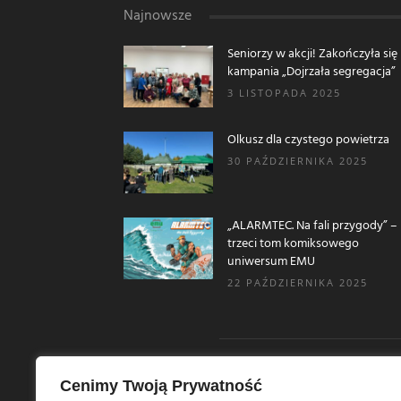
Najnowsze
Seniorzy w akcji! Zakończyła się
kampania „Dojrzała segregacja”
3 LISTOPADA 2025
Olkusz dla czystego powietrza
30 PAŹDZIERNIKA 2025
„ALARMTEC. Na fali przygody” –
trzeci tom komiksowego
uniwersum EMU
22 PAŹDZIERNIKA 2025
Cenimy Twoją Prywatność
O N