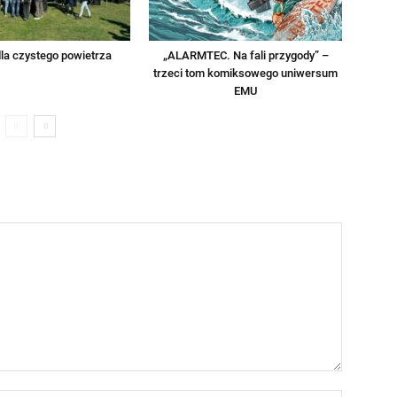
la czystego powietrza
„ALARMTEC. Na fali przygody” –
trzeci tom komiksowego uniwersum
EMU