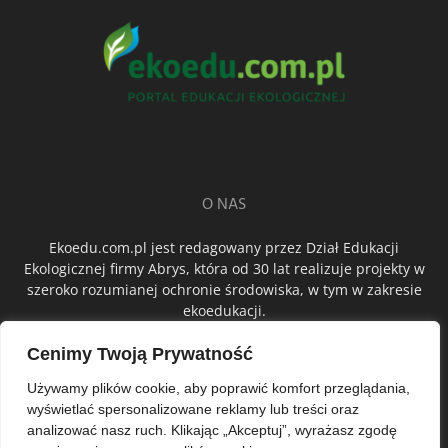
O NAS
Ekoedu.com.pl jest redagowany przez Dział Edukacji
Ekologicznej firmy Abrys, która od 30 lat realizuje projekty w
szeroko rozumianej ochronie środowiska, w tym w zakresie
ekoedukacji.
Cenimy Twoją Prywatność
ŚLEDŹ NAS
Używamy plików cookie, aby poprawić komfort przeglądania,
wyświetlać spersonalizowane reklamy lub treści oraz
analizować nasz ruch. Klikając „Akceptuj”, wyrażasz zgodę