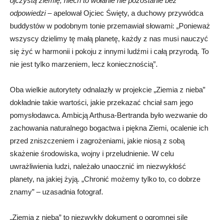
ojczystą ziemię, niech to wołanie nie pozostanie bez
odpowiedzi
– apelował Ojciec Święty, a duchowy przywódca
buddystów w podobnym tonie przemawiał słowami: „Ponieważ
wszyscy dzielimy tę małą planetę, każdy z nas musi nauczyć
się żyć w harmonii i pokoju z innymi ludźmi i całą przyrodą. To
nie jest tylko marzeniem, lecz koniecznością”.
Oba wielkie autorytety odnalazły w projekcie „Ziemia z nieba”
dokładnie takie wartości, jakie przekazać chciał sam jego
pomysłodawca. Ambicją Arthusa-Bertranda było wezwanie do
zachowania naturalnego bogactwa i piękna Ziemi, ocalenie ich
przed zniszczeniem i zagrożeniami, jakie niosą z sobą
skażenie środowiska, wojny i przeludnienie. W celu
uwrażliwienia ludzi, należało unaocznić im niezwykłość
planety, na jakiej żyją. „Chronić możemy tylko to, co dobrze
znamy” – uzasadnia fotograf.
„Ziemia z nieba” to niezwykły dokument o ogromnej sile