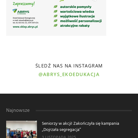
ŚLEDŹ NAS NA INSTAGRAM
@ABRYS_EKOEDUKACJA
Najnowsze
Seniorzy w akcji! Zakończyła się kampania
„Dojrzała segregacja”
3 LISTOPADA 2025