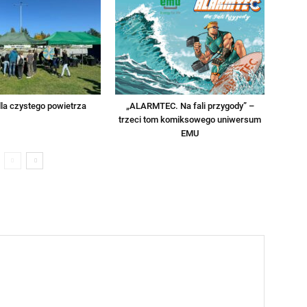
la czystego powietrza
„ALARMTEC. Na fali przygody” –
trzeci tom komiksowego uniwersum
EMU