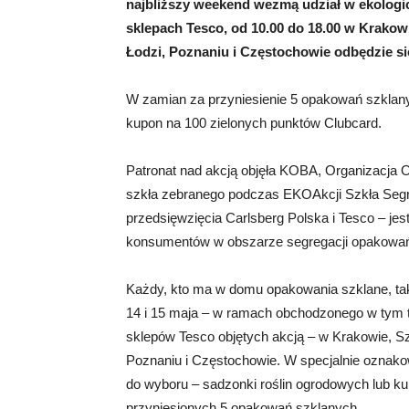
najbliższy weekend wezmą udział w ekologic
sklepach Tesco, od 10.00 do 18.00 w Krakow
Łodzi, Poznaniu i Częstochowie odbędzie s
W zamian za przyniesienie 5 opakowań szklanyc
kupon na 100 zielonych punktów Clubcard.
Patronat nad akcją objęła KOBA, Organizacja 
szkła zebranego podczas EKOAkcji Szkła Segre
przedsięwzięcia Carlsberg Polska i Tesco – je
konsumentów w obszarze segregacji opakowań 
Każdy, kto ma w domu opakowania szklane, takie
14 i 15 maja – w ramach obchodzonego w tym t
sklepów Tesco objętych akcją – w Krakowie, S
Poznaniu i Częstochowie. W specjalnie ozna
do wyboru – sadzonki roślin ogrodowych lub k
przyniesionych 5 opakowań szklanych.