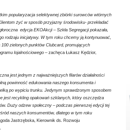
tkim popularyzacja selektywnej zbiórki surowców wtórnych
Klientom żyć w sposób przyjazny środowisku- przekładać
egłoroczna edycja EKOAkcji – Szkła Segregacji pokazała,
tego rodzaju inicjatywy. W tym roku chcemy ją kontynuować,
 100 zielonych punktów Clubcard, promujących
gramu lojalnościowego
– zachęca Łukasz Kędzior,
czna jest jednym z najważniejszych filarów działalności
gólną powinność edukowania naszego konsumenta i
butelką po wypiciu trunku. Jedynym sprawdzonym sposobem
e jest recykling opakowań szklanych, który oszczędza
ów. Duży odzew społeczny – podczas pierwszej edycji tej
a wśród naszych konsumentów, dlatego w tym roku
goda Jastrzębska, Kierownik ds. Rozwoju
.