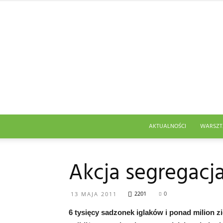
AKTUALNOŚCI
WARSZT
Akcja segregacj
2201
0
13 MAJA 2011
6 tysięcy sadzonek iglaków i ponad milion z