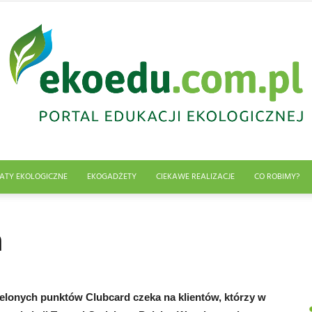
ATY EKOLOGICZNE
EKOGADŻETY
CIEKAWE REALIZACJE
CO ROBIMY?
Edukacja
a
ekologiczna
ielonych punktów Clubcard czeka na klientów, którzy w