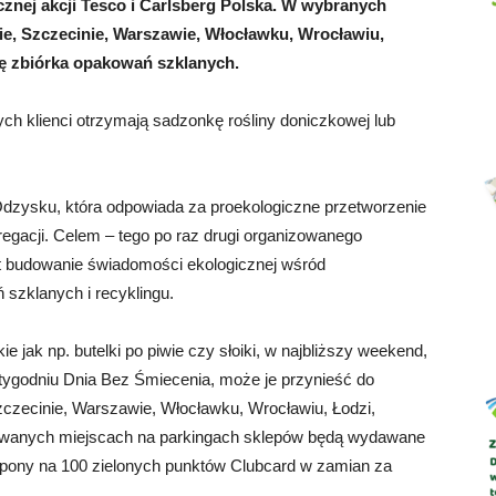
znej akcji Tesco i Carlsberg Polska. W wybranych
ie, Szczecinie, Warszawie, Włocławku, Wrocławiu,
ię zbiórka opakowań szklanych.
Abrys
h klienci otrzymają sadzonkę rośliny doniczkowej lub
Odzysku, która odpowiada za proekologiczne przetworzenie
gacji. Celem – tego po raz drugi organizowanego
st budowanie świadomości ekologicznej wśród
szklanych i recyklingu.
 jak np. butelki po piwie czy słoiki, w najbliższy weekend,
ygodniu Dnia Bez Śmiecenia, może je przynieść do
zczecinie, Warszawie, Włocławku, Wrocławiu, Łodzi,
kowanych miejscach na parkingach sklepów będą wydawane
upony na 100 zielonych punktów Clubcard w zamian za