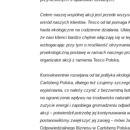
Celem naszej wspólnej akcji jest przede wszys
wśród naszych klientów. Tesco od lat pomaga 
hasła ekologiczne na codzienne działania. Ubi
że nasi klienci bardzo chętnie włączają się w 
wzbogacając przy tym o możliwość otrzymania
proekologiczną postawę w ramach naszego pro
organizator akcji z ramienia Tesco Polska.
Konsekwentnie rozwijana od lat polityka ekologi
Carlsberg Polska, dlatego też czujemy szcze
wyjaśniania, co należy czynić z bezzwrotną 
na ograniczenie wpływu na środowisko naturaln
zużycie energii i zapobiega gromadzeniu odpad
akcji – potwierdził potrzebę jej kontynuowani
postanowiliśmy zwiększyć jej zasię
g – mówi Ja
Odpowiedzialnego Biznesu w Carlsberg Polska