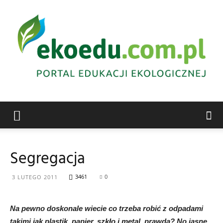
Edukacja
Segregacja
ekologiczna
3461
0
3 LUTEGO 2011
Na pewno doskonale wiecie co trzeba robić z odpadami
Abrys
takimi jak plastik, papier, szkło i metal, prawda? No jasne,