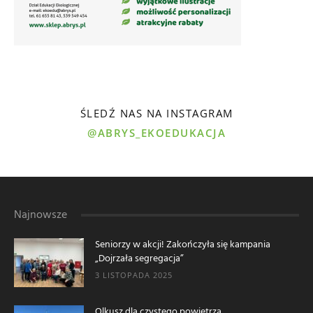
ŚLEDŹ NAS NA INSTAGRAM
@ABRYS_EKOEDUKACJA
Najnowsze
Seniorzy w akcji! Zakończyła się kampania
„Dojrzała segregacja”
3 LISTOPADA 2025
Olkusz dla czystego powietrza