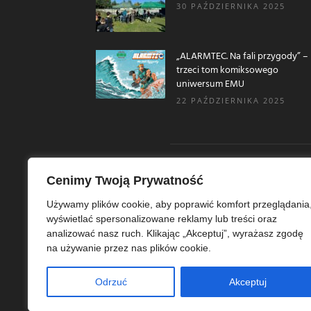
30 PAŹDZIERNIKA 2025
„ALARMTEC. Na fali przygody” –
trzeci tom komiksowego
uniwersum EMU
22 PAŹDZIERNIKA 2025
Cenimy Twoją Prywatność
O N
Używamy plików cookie, aby poprawić komfort przeglądania
wyświetlać spersonalizowane reklamy lub treści oraz
Ekoe
analizować nasz ruch. Klikając „Akceptuj”, wyrażasz zgodę
Ekol
na używanie przez nas plików cookie.
szer
ekoe
Odrzuć
Akceptuj