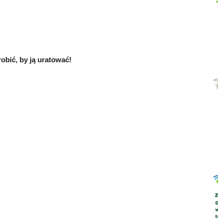
Abrys
obić, by ją uratować!