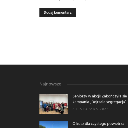
Najnowsze
Seniorzy w akcji! Zakończyła się
kampania „Dojrzała segregacja”
3 LISTOPADA 2025
Olkusz dla czystego powietrza