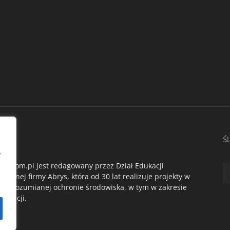
AS
Ś
,
du.com.pl jest redagowany przez Dział Edukacji
ogicznej firmy Abrys, która od 30 lat realizuje projekty w
oko rozumianej ochronie środowiska, w tym w zakresie
dukacji.