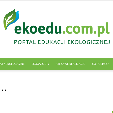
ATY EKOLOGICZNE
EKOGADŻETY
CIEKAWE REALIZACJE
CO ROBIMY?
Edukacja
i…
ekologiczna