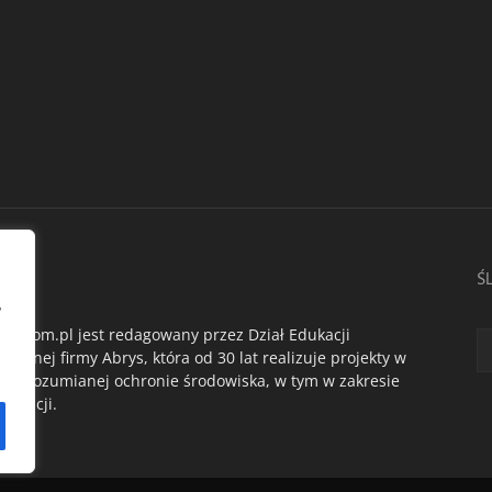
AS
Ś
,
du.com.pl jest redagowany przez Dział Edukacji
ogicznej firmy Abrys, która od 30 lat realizuje projekty w
oko rozumianej ochronie środowiska, w tym w zakresie
dukacji.