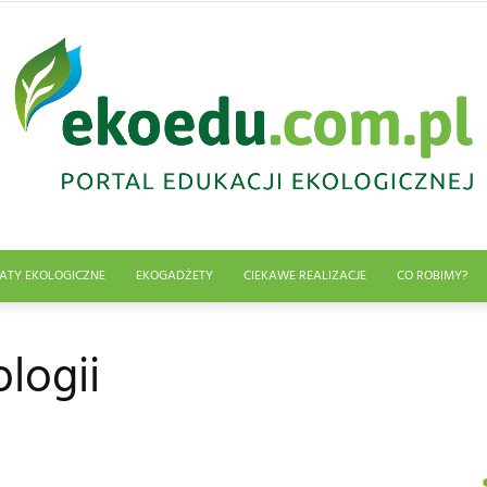
ATY EKOLOGICZNE
EKOGADŻETY
CIEKAWE REALIZACJE
CO ROBIMY?
Edukacja
ologii
ekologiczna