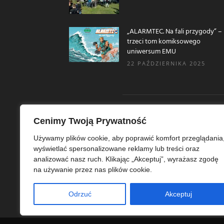
„ALARMTEC. Na fali przygody” –
trzeci tom komiksowego
uniwersum EMU
22 PAŹDZIERNIKA 2025
Cenimy Twoją Prywatność
O N
Używamy plików cookie, aby poprawić komfort przeglądania
wyświetlać spersonalizowane reklamy lub treści oraz
Ekoe
analizować nasz ruch. Klikając „Akceptuj”, wyrażasz zgodę
Ekol
na używanie przez nas plików cookie.
szer
ekoe
Odrzuć
Akceptuj