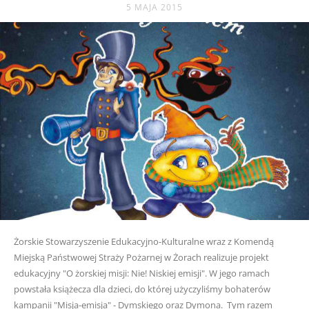
5 MAJA 2015
Żorskie Stowarzyszenie Edukacyjno-Kulturalne wraz z Komendą
Miejską Państwowej Straży Pożarnej w Żorach realizuje projekt
edukacyjny "O żorskiej misji: Nie! Niskiej emisji". W jego ramach
powstała książecza dla dzieci, do której użyczyliśmy bohaterów
kampanii "Misja-emisja" - Dymskiego oraz Dymona. Tym razem