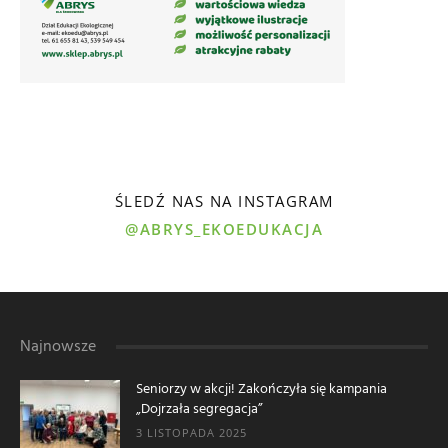
ŚLEDŹ NAS NA INSTAGRAM
@ABRYS_EKOEDUKACJA
Najnowsze
Seniorzy w akcji! Zakończyła się kampania
„Dojrzała segregacja”
3 LISTOPADA 2025