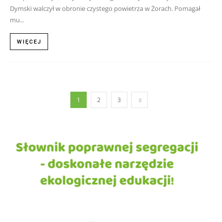
Dymski walczył w obronie czystego powietrza w Żorach. Pomagał
mu...
WIĘCEJ
1
2
3