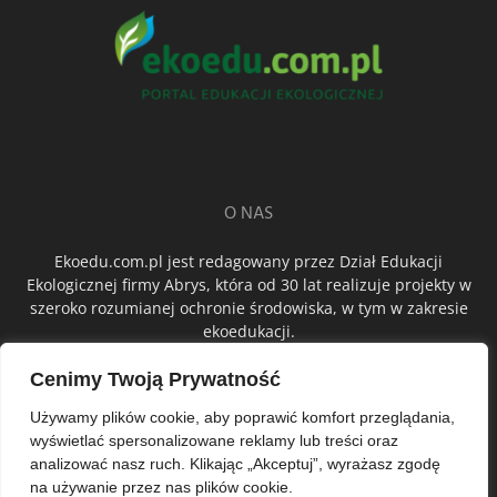
O NAS
Ekoedu.com.pl jest redagowany przez Dział Edukacji
Ekologicznej firmy Abrys, która od 30 lat realizuje projekty w
szeroko rozumianej ochronie środowiska, w tym w zakresie
ekoedukacji.
Cenimy Twoją Prywatność
ŚLEDŹ NAS
Używamy plików cookie, aby poprawić komfort przeglądania,
wyświetlać spersonalizowane reklamy lub treści oraz
analizować nasz ruch. Klikając „Akceptuj”, wyrażasz zgodę
na używanie przez nas plików cookie.