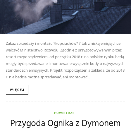
Zakaz sprzedaży i montażu ?kopciuchów? ? tak z niską emisją chce
walczyć Ministerstwo Rozwoju. Zgodnie z przygotowywanym przez
resort rozporządzeniem, od początku 2018 r. na polskim rynku będą
mogły być sprzedawane i montowane wyłącznie kotły o najwyższych
standardach emisyjnych. Projekt rozporządzenia zakłada, że od 2018
r. nie będzie można sprzedawać, ani montować...
WIĘCEJ
POWIETRZE
Przygoda Ognika z Dymonem