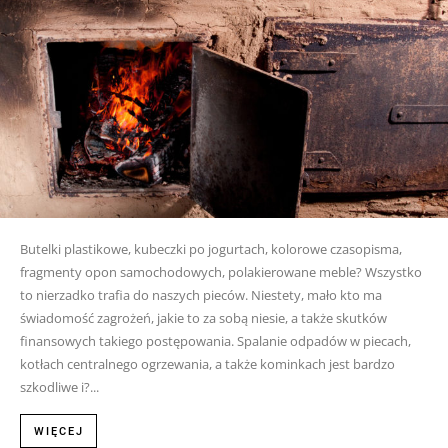
Butelki plastikowe, kubeczki po jogurtach, kolorowe czasopisma,
fragmenty opon samochodowych, polakierowane meble? Wszystko
to nierzadko trafia do naszych pieców. Niestety, mało kto ma
świadomość zagrożeń, jakie to za sobą niesie, a także skutków
finansowych takiego postępowania. Spalanie odpadów w piecach,
kotłach centralnego ogrzewania, a także kominkach jest bardzo
szkodliwe i?...
WIĘCEJ