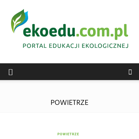
Edukacja
POWIETRZE
ekologiczna
Abrys
POWIETRZE