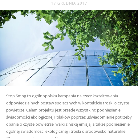
17 GRUDNIA 2017
Stop Smog to ogólnopolska kampania na rzecz kształtowania
odpowiedzialnych postaw społecznych w kontekście troski o czyste
powietrze. Celem projektu jest przede wszystkim: podniesienie
świadomości ekologicznej Polaków poprzez uświadomienie potrzeby
dbania o czyste powietrze, walki z niską emisją, a także podniesienie
ogólnej świadomości ekologicznej i troski o środowisko naturalne.