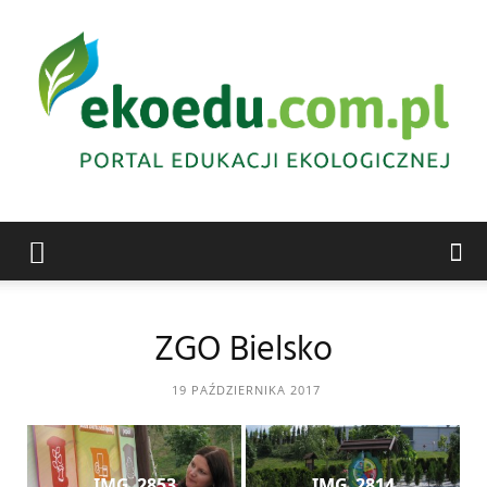
Edukacja
ZGO Bielsko
ekologiczna
19 PAŹDZIERNIKA 2017
Abrys
IMG_2853
IMG_2814