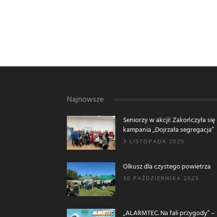
Najnowsze
Seniorzy w akcji! Zakończyła się
kampania „Dojrzała segregacja”
3 LISTOPADA 2025
Olkusz dla czystego powietrza
30 PAŹDZIERNIKA 2025
„ALARMTEC. Na fali przygody” –