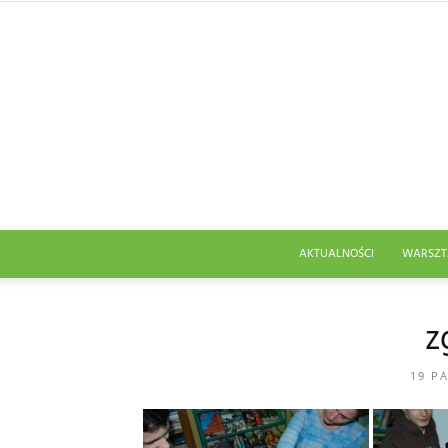
AKTUALNOŚCI
WARSZT
z
19 P