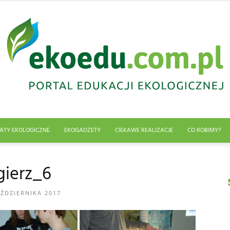
ATY EKOLOGICZNE
EKOGADŻETY
CIEKAWE REALIZACJE
CO ROBIMY?
Edukacja
gierz_6
AŹDZIERNIKA 2017
ekologiczna