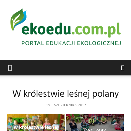
Edukacja
W królestwie leśnej polany
ekologiczna
19 PAŹDZIERNIKA 2017
Abrys
w krolestwie lesnej
DSC_7442