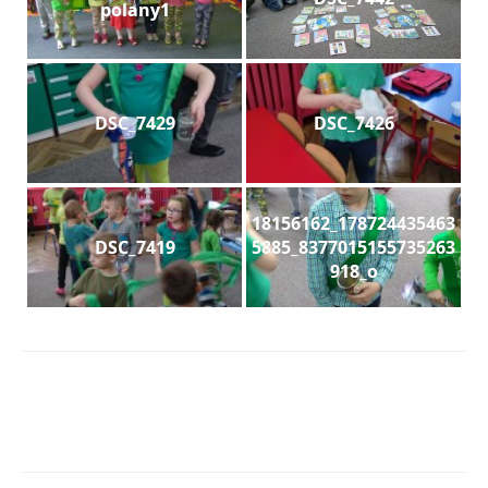
polany1
DSC_7429
DSC_7426
18156162_178724435463
DSC_7419
5885_8377015155735263
918_o