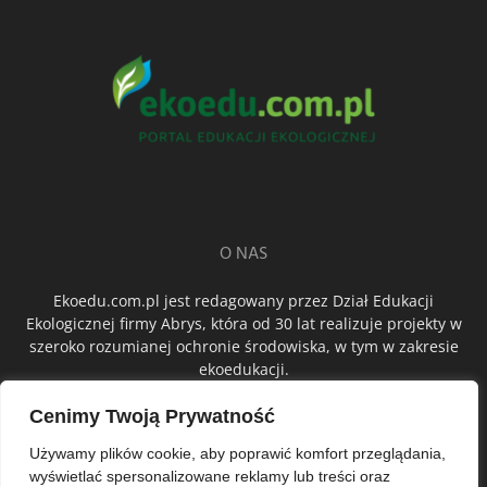
O NAS
Ekoedu.com.pl jest redagowany przez Dział Edukacji
Ekologicznej firmy Abrys, która od 30 lat realizuje projekty w
szeroko rozumianej ochronie środowiska, w tym w zakresie
ekoedukacji.
Cenimy Twoją Prywatność
ŚLEDŹ NAS
Używamy plików cookie, aby poprawić komfort przeglądania,
wyświetlać spersonalizowane reklamy lub treści oraz