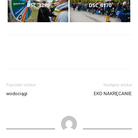
DSC_3298
DSC_3170
Poprzedni artykuł
Następny artykuł
wodociągi
EKO NAKRĘCANIE