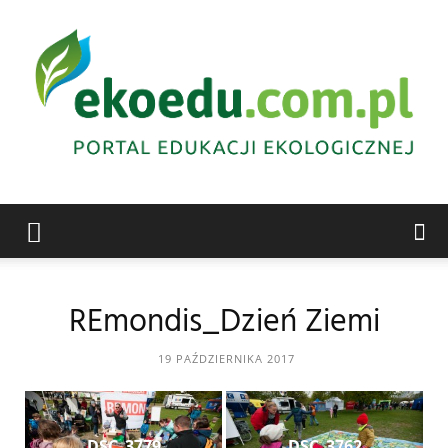
Edukacja
REmondis_Dzień Ziemi
ekologiczna
19 PAŹDZIERNIKA 2017
Abrys
DSC_3779
DSC_3762