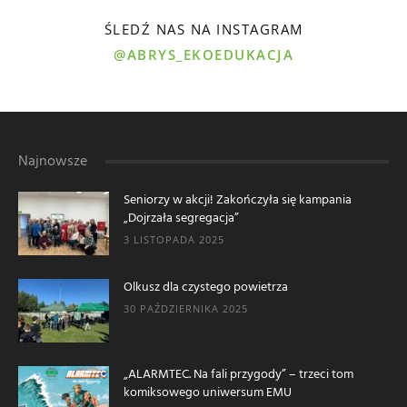
ŚLEDŹ NAS NA INSTAGRAM
@ABRYS_EKOEDUKACJA
Najnowsze
Seniorzy w akcji! Zakończyła się kampania
„Dojrzała segregacja”
3 LISTOPADA 2025
Olkusz dla czystego powietrza
30 PAŹDZIERNIKA 2025
„ALARMTEC. Na fali przygody” – trzeci tom
komiksowego uniwersum EMU