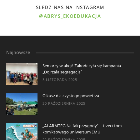
ŚLEDŹ NAS NA INSTAGRAM
@ABRYS_EKOEDUKACJA
Najnowsze
Seniorzy w akcji! Zakończyła się kampania
„Dojrzała segregacja”
3 LISTOPADA 2025
Olkusz dla czystego powietrza
30 PAŹDZIERNIKA 2025
„ALARMTEC. Na fali przygody” – trzeci tom
komiksowego uniwersum EMU
22 PAŹDZIERNIKA 2025