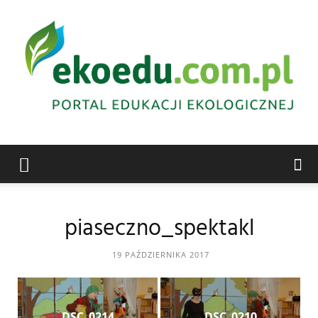
Edukacja
piaseczno_spektakl
ekologiczna
19 PAŹDZIERNIKA 2017
Abrys
DSC_0214
DSC_0210