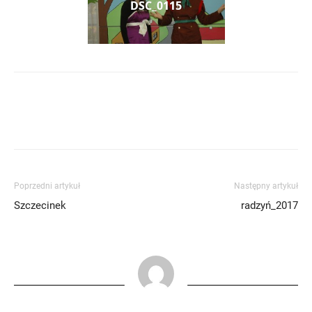
DSC_0115
Poprzedni artykuł
Następny artykuł
Szczecinek
radzyń_2017