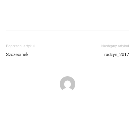
Poprzedni artykuł
Następny artykuł
Szczecinek
radzyń_2017