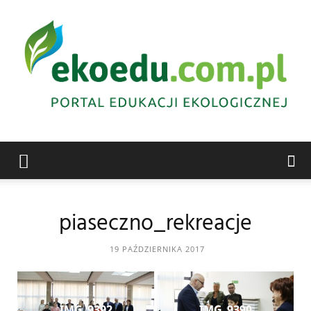
Edukacja
piaseczno_rekreacje
ekologiczna
19 PAŹDZIERNIKA 2017
Abrys
IMG_9392
IMG_9390