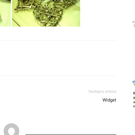
Abrys
Następny artykuł
Widget