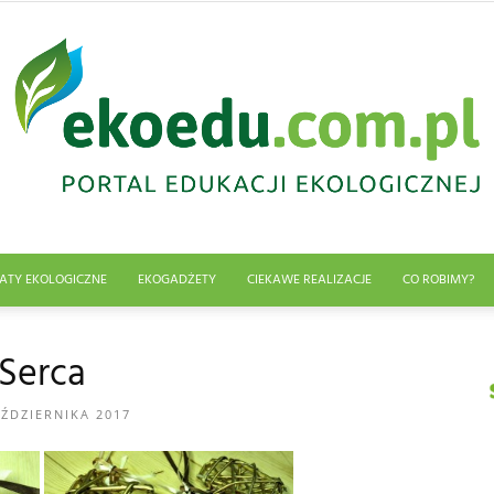
ATY EKOLOGICZNE
EKOGADŻETY
CIEKAWE REALIZACJE
CO ROBIMY?
Edukacja
Serca
AŹDZIERNIKA 2017
ekologiczna