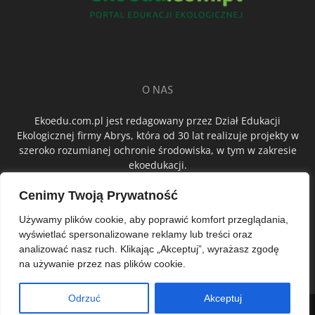
O NAS
Ekoedu.com.pl jest redagowany przez Dział Edukacji
Ekologicznej firmy Abrys, która od 30 lat realizuje projekty w
szeroko rozumianej ochronie środowiska, w tym w zakresie
ekoedukacji.
Cenimy Twoją Prywatność
ŚLEDŹ NAS
Używamy plików cookie, aby poprawić komfort przeglądania,
wyświetlać spersonalizowane reklamy lub treści oraz
analizować nasz ruch. Klikając „Akceptuj”, wyrażasz zgodę
na używanie przez nas plików cookie.
Odrzuć
Akceptuj
© Abrys Sp. z o.o.