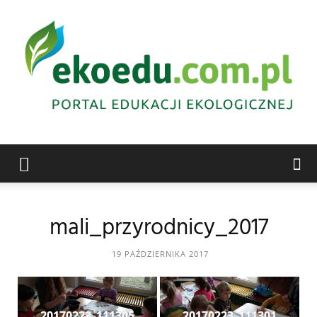
Edukacja
mali_przyrodnicy_2017
ekologiczna
19 PAŹDZIERNIKA 2017
Abrys
20170223_111305
20170223_111301