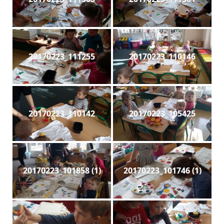
20170223_111255
20170223_110146
20170223_110142
20170223_105425
20170223_101858 (1)
20170223_101746 (1)