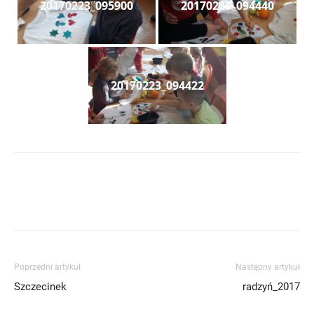
20170223_095900
20170223_094440
20170223_094422
Poprzedni artykuł
Następny artykuł
Szczecinek
radzyń_2017