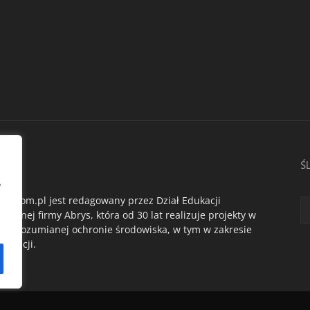
AS
Ś
,
du.com.pl jest redagowany przez Dział Edukacji
ogicznej firmy Abrys, która od 30 lat realizuje projekty w
oko rozumianej ochronie środowiska, w tym w zakresie
dukacji.