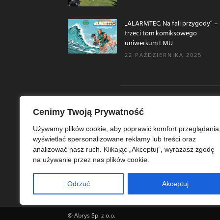
„ALARMTEC. Na fali przygody” –
trzeci tom komiksowego
uniwersum EMU
22 PAŹDZIERNIKA 2025
Cenimy Twoją Prywatność
O N
Używamy plików cookie, aby poprawić komfort przeglądania
wyświetlać spersonalizowane reklamy lub treści oraz
Ekoe
analizować nasz ruch. Klikając „Akceptuj”, wyrażasz zgodę
Ekol
na używanie przez nas plików cookie.
szer
ekoe
Odrzuć
Akceptuj
© Abrys Sp. z o.o.