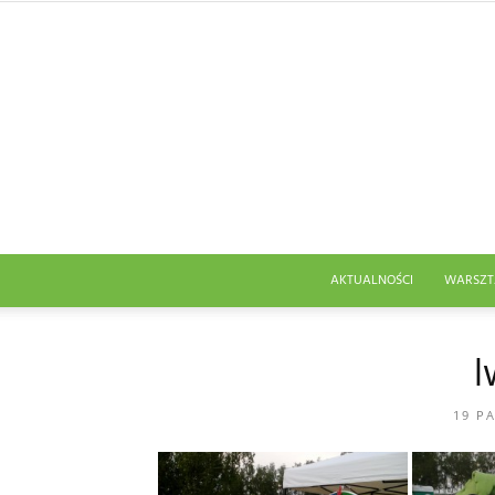
AKTUALNOŚCI
WARSZT
l
19 P