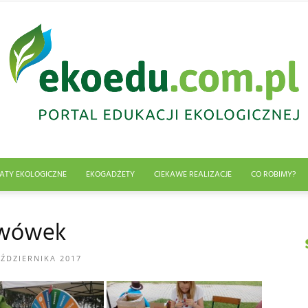
ATY EKOLOGICZNE
EKOGADŻETY
CIEKAWE REALIZACJE
CO ROBIMY?
Edukacja
wówek
AŹDZIERNIKA 2017
ekologiczna