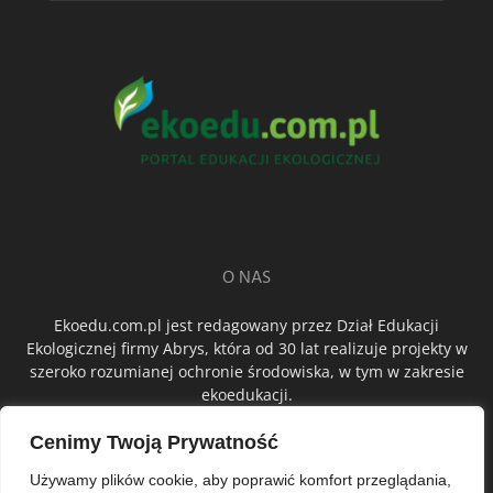
O NAS
Ekoedu.com.pl jest redagowany przez Dział Edukacji
Ekologicznej firmy Abrys, która od 30 lat realizuje projekty w
szeroko rozumianej ochronie środowiska, w tym w zakresie
ekoedukacji.
Cenimy Twoją Prywatność
ŚLEDŹ NAS
Używamy plików cookie, aby poprawić komfort przeglądania,