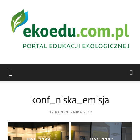
Edukacja
konf_niska_emisja
ekologiczna
19 PAŹDZIERNIKA 2017
Abrys
DSC_1149
DSC_1147