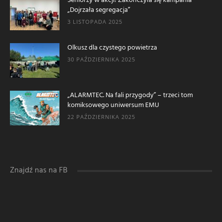
Seniorzy w akcji! Zakończyła się kampania
„Dojrzała segregacja”
3 LISTOPADA 2025
Olkusz dla czystego powietrza
30 PAŹDZIERNIKA 2025
„ALARMTEC. Na fali przygody” – trzeci tom
komiksowego uniwersum EMU
22 PAŹDZIERNIKA 2025
Znajdź nas na FB