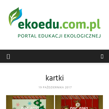
Edukacja
kartki
ekologiczna
19 PAŹDZIERNIKA 2017
Abrys
DSC_0362
DSC_0361