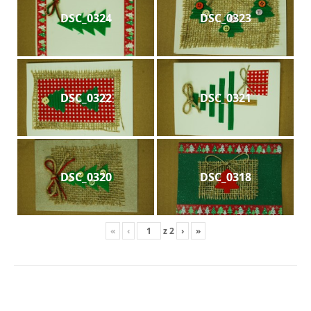
DSC_0324
DSC_0323
DSC_0322
DSC_0321
DSC_0320
DSC_0318
«
‹
z
2
›
»