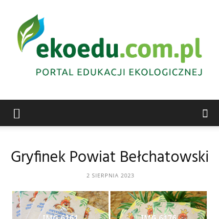
Edukacja
Gryfinek Powiat Bełchatowski
ekologiczna
2 SIERPNIA 2023
Abrys
IMG 6161
IMG 6176