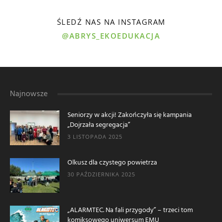
ŚLEDŹ NAS NA INSTAGRAM
@ABRYS_EKOEDUKACJA
Najnowsze
Seniorzy w akcji! Zakończyła się kampania
„Dojrzała segregacja”
3 LISTOPADA 2025
Olkusz dla czystego powietrza
30 PAŹDZIERNIKA 2025
„ALARMTEC. Na fali przygody” – trzeci tom
komiksowego uniwersum EMU