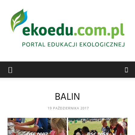
Edukacja
BALIN
ekologiczna
19 PAŹDZIERNIKA 2017
Abrys
DSC 0007
DSC 0058