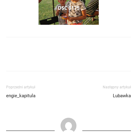
DSC 0175
Poprzedni artykuł
Następny artykuł
engie_kapitula
Lubawka