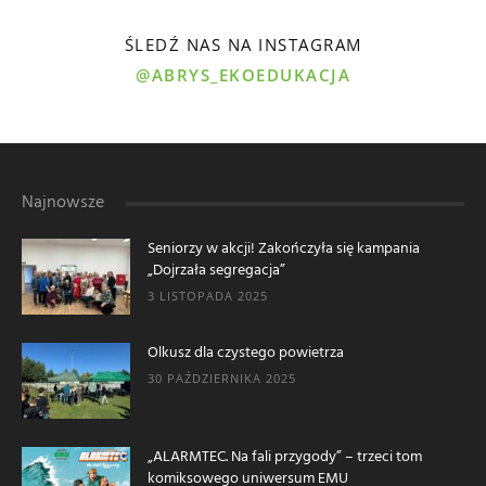
ŚLEDŹ NAS NA INSTAGRAM
@ABRYS_EKOEDUKACJA
Najnowsze
Seniorzy w akcji! Zakończyła się kampania
„Dojrzała segregacja”
3 LISTOPADA 2025
Olkusz dla czystego powietrza
30 PAŹDZIERNIKA 2025
„ALARMTEC. Na fali przygody” – trzeci tom
komiksowego uniwersum EMU