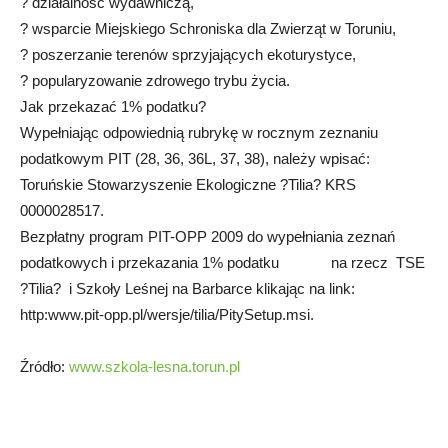
? działalność wydawniczą,
? wsparcie Miejskiego Schroniska dla Zwierząt w Toruniu,
? poszerzanie terenów sprzyjających ekoturystyce,
? popularyzowanie zdrowego trybu życia.
Jak przekazać 1% podatku?
Wypełniając odpowiednią rubrykę w rocznym zeznaniu
podatkowym PIT (28, 36, 36L, 37, 38), należy wpisać:
Toruńskie Stowarzyszenie Ekologiczne ?Tilia? KRS
0000028517.
Bezpłatny program PIT-OPP 2009 do wypełniania zeznań
podatkowych i przekazania 1% podatku na rzecz TSE
?Tilia? i Szkoły Leśnej na Barbarce klikając na link:
http:www.pit-opp.pl/wersje/tilia/PitySetup.msi.
Źródło:
www.szkola-lesna.torun.pl