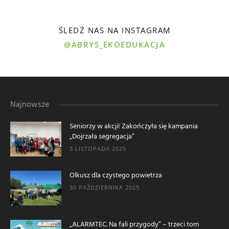
ŚLEDŹ NAS NA INSTAGRAM
@ABRYS_EKOEDUKACJA
Najnowsze
Seniorzy w akcji! Zakończyła się kampania
„Dojrzała segregacja”
3 LISTOPADA 2025
Olkusz dla czystego powietrza
30 PAŹDZIERNIKA 2025
„ALARMTEC. Na fali przygody” – trzeci tom