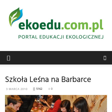
Edukacja
Szkoła Leśna na Barbarce
ekologiczna
5162
0
3 MARCA 2010
Abrys