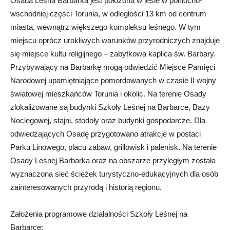
Osada Leśna Barbarka jest położona w lesie w północno-
wschodniej części Torunia, w odległości 13 km od centrum
miasta, wewnątrz większego kompleksu leśnego. W tym
miejscu oprócz urokliwych warunków przyrodniczych znajduje
się miejsce kultu religijnego – zabytkowa kaplica św. Barbary.
Przybywający na Barbarkę mogą odwiedzić Miejsce Pamięci
Narodowej upamiętniające pomordowanych w czasie II wojny
światowej mieszkańców Torunia i okolic. Na terenie Osady
zlokalizowane są budynki Szkoły Leśnej na Barbarce, Bazy
Noclegowej, stajni, stodoły oraz budynki gospodarcze. Dla
odwiedzających Osadę przygotowano atrakcje w postaci
Parku Linowego, placu zabaw, grillowisk i palenisk. Na terenie
Osady Leśnej Barbarka oraz na obszarze przyległym została
wyznaczona sieć ścieżek turystyczno-edukacyjnych dla osób
zainteresowanych przyrodą i historią regionu.
Założenia programowe działalności Szkoły Leśnej na
Barbarce: