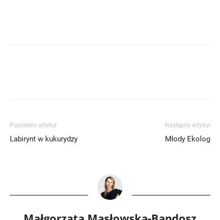
Poprzedni artykuł
Następny artykuł
Labirynt w kukurydzy
Młody Ekolog
Małgorzata Masłowska-Bandosz