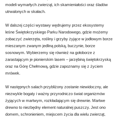
modeli wymarłych zwierząt, ich skamieniałości oraz śladów
utrwalonych w skałach.
W dalszej części wystawy wędrujemy przez ekosystemy
leśne Świętokrzyskiego Parku Narodowego, gdzie możemy
zobaczyć zwierzęta, rośliny i grzyby żyjące w jodłowym borze
mieszanym zwanym jedliną polską, buczynie, borze
sosnowym. Wybierzemy się również na gołoborze z
zarastającym je pionierskim lasem – jarzębiną świętokrzyską
oraz na Górę Chełmową, gdzie zapoznamy się z życiem
mrówek.
W następnych salach przybliżony zostanie niewidoczny, ale
niezwykle bogaty i ważny przyrodniczo świat organizmów
żyjących w martwym, rozkładającym się drewnie. Martwe
drewno to niezbędny element naturalnej puszczy. Jest ono
domem, schronieniem, miejscem życia dla wielu zwierząt,