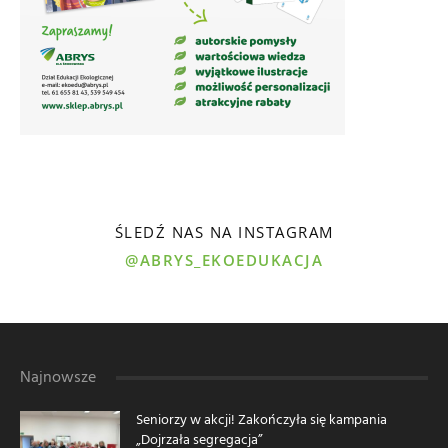
ŚLEDŹ NAS NA INSTAGRAM
@ABRYS_EKOEDUKACJA
Najnowsze
Seniorzy w akcji! Zakończyła się kampania
„Dojrzała segregacja”