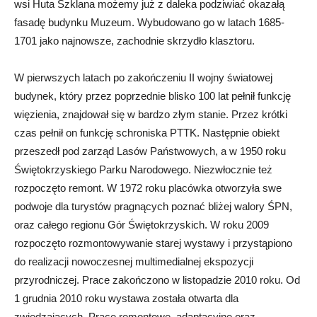
wsi Huta Szklana możemy już z daleka podziwiać okazałą
fasadę budynku Muzeum. Wybudowano go w latach 1685-
1701 jako najnowsze, zachodnie skrzydło klasztoru.
W pierwszych latach po zakończeniu II wojny światowej
budynek, który przez poprzednie blisko 100 lat pełnił funkcję
więzienia, znajdował się w bardzo złym stanie. Przez krótki
czas pełnił on funkcję schroniska PTTK. Następnie obiekt
przeszedł pod zarząd Lasów Państwowych, a w 1950 roku
Świętokrzyskiego Parku Narodowego. Niezwłocznie też
rozpoczęto remont. W 1972 roku placówka otworzyła swe
podwoje dla turystów pragnących poznać bliżej walory ŚPN,
oraz całego regionu Gór Świętokrzyskich. W roku 2009
rozpoczęto rozmontowywanie starej wystawy i przystąpiono
do realizacji nowoczesnej multimedialnej ekspozycji
przyrodniczej. Prace zakończono w listopadzie 2010 roku. Od
1 grudnia 2010 roku wystawa została otwarta dla
zwiedzających. Prace remontowe, adaptacyjne oraz