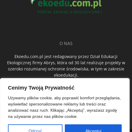
O NAS
Ekoedu.com.pl jest redagowany przez Dział Edukacji
Ekologicznej firmy Abrys, która od 30 lat realizuje projekty w
szeroko rozumianej ochronie środowiska, w tym w zakresie
ekoedukacji.
Cenimy Twoją Prywatność
ŚLEDŹ NAS
Używamy plików cookie, aby poprawić komfort przeglądania,
wyświetlać spersonalizowane reklamy lub treści oraz
analizować nasz ruch. Klikając „Akceptuj”, wyrażasz zgodę
na używanie przez nas plików cookie.
Odrzuć
Akceptuj