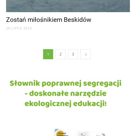
Zostań miłośnikiem Beskidów
28 LIPCA 2010
1
2
3