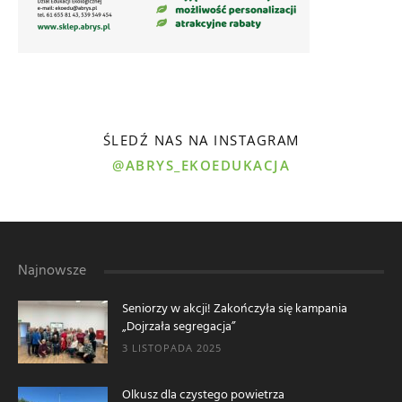
ŚLEDŹ NAS NA INSTAGRAM
@ABRYS_EKOEDUKACJA
Najnowsze
Seniorzy w akcji! Zakończyła się kampania
„Dojrzała segregacja”
3 LISTOPADA 2025
Olkusz dla czystego powietrza